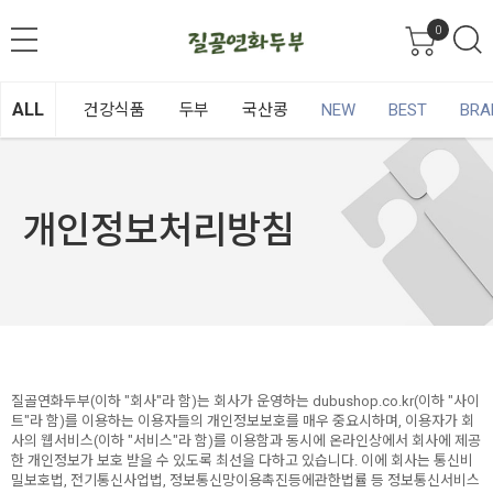
0
ALL
건강식품
두부
국산콩
NEW
BEST
BRA
개인정보처리방침
질골연화두부(이하 "회사"라 함)는 회사가 운영하는 dubushop.co.kr(이하 "사이
트"라 함)를 이용하는 이용자들의 개인정보보호를 매우 중요시하며, 이용자가 회
사의 웹서비스(이하 "서비스"라 함)를 이용함과 동시에 온라인상에서 회사에 제공
한 개인정보가 보호 받을 수 있도록 최선을 다하고 있습니다. 이에 회사는 통신비
밀보호법, 전기통신사업법, 정보통신망이용촉진등에관한법률 등 정보통신서비스