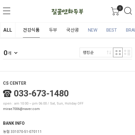
0
ALL
건강식품
두부
국산콩
NEW
BEST
BRA
0
랭킹순
개
CS CENTER
033-673-1480
open : am 10:00 ~ pm 06:00 / Sat, Sun, Holiday OFF
mirae7006@naver.com
BANK INFO
농협 331070-51-070111