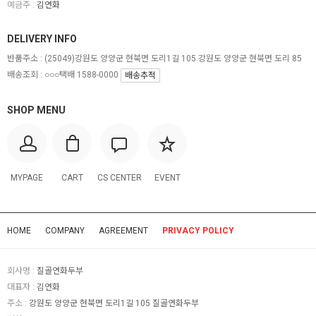
예금주 :
김연화
DELIVERY INFO
반품주소 :
(25049)강원도 양양군 현북면 도리1길 105 강원도 양양군 현북면 도리 85
배송조회 : ○○○택배 1588-0000
배송추적
SHOP MENU
MYPAGE
CART
CS CENTER
EVENT
HOME
COMPANY
AGREEMENT
PRIVACY POLICY
회사명 :
질골연화두부
대표자 :
김연화
주소 :
강원도 양양군 현북면 도리1길 105 질골연화두부