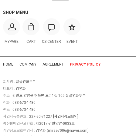
SHOP MENU
MYPAGE
CART
CS CENTER
EVENT
HOME
COMPANY
AGREEMENT
PRIVACY POLICY
회사명 :
질골연화두부
대표자 :
김연화
주소 :
강원도 양양군 현북면 도리1길 105 질골연화두부
전화 :
033-673-1480
팩스 :
033-673-1480
사업자등록번호 :
227-90-71227
[사업자정보확인]
통신판매업신고번호 :
제2017-강원양양-0033호
개인정보보호책임자 :
김연화 (
mirae7006@naver.com
)